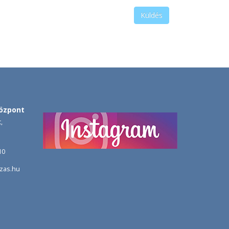
Küldés
özpont
,
10
zas.hu