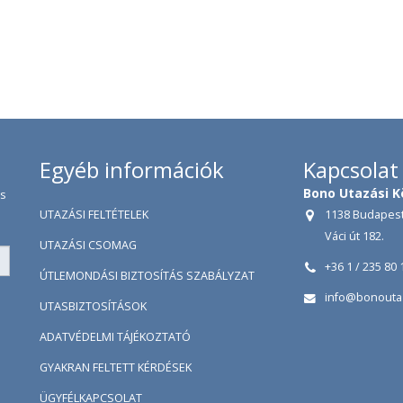
Egyéb információk
Kapcsolat
Bono Utazási K
es
UTAZÁSI FELTÉTELEK
1138 Budapest
Váci út 182.
UTAZÁSI CSOMAG
+36 1 / 235 80 
ÚTLEMONDÁSI BIZTOSÍTÁS SZABÁLYZAT
info@bonouta
UTASBIZTOSÍTÁSOK
ADATVÉDELMI TÁJÉKOZTATÓ
GYAKRAN FELTETT KÉRDÉSEK
ÜGYFÉLKAPCSOLAT