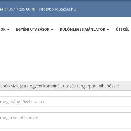
al:
+36 1 / 235 80 10
|
info@bonoutazas.hu
SOK
EGYÉNI UTAZÁSOK
KÜLÖNLEGES AJÁNLATOK
ÚTI CÉL