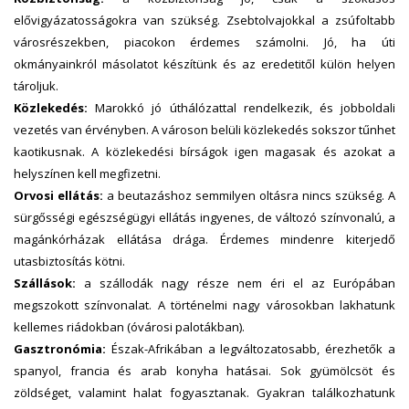
elővigyázatosságokra van szükség. Zsebtolvajokkal a zsúfoltabb
városrészekben, piacokon érdemes számolni. Jó, ha úti
okmányainkról másolatot készítünk és az eredetitől külön helyen
tároljuk.
Közlekedés:
Marokkó jó úthálózattal rendelkezik, és jobboldali
vezetés van érvényben. A városon belüli közlekedés sokszor tűnhet
kaotikusnak. A közlekedési bírságok igen magasak és azokat a
helyszínen kell megfizetni.
Orvosi ellátás:
a beutazáshoz semmilyen oltásra nincs szükség. A
sürgősségi egészségügyi ellátás ingyenes, de változó színvonalú, a
magánkórházak ellátása drága. Érdemes mindenre kiterjedő
utasbiztosítás kötni.
Szállások:
a szállodák nagy része nem éri el az Európában
megszokott színvonalat. A történelmi nagy városokban lakhatunk
kellemes riádokban (óvárosi palotákban).
Gasztronómia:
Észak-Afrikában a legváltozatosabb, érezhetők a
spanyol, francia és arab konyha hatásai. Sok gyümölcsöt és
zöldséget, valamint halat fogyasztanak. Gyakran találkozhatunk