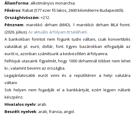
Államforma:
alkotmányos monarchia.
Főváros:
Rabat (577 ezer fő lakos, 2600 kilométerre Budapesttől).
Országhívószám:
+212.
Pénznem:
marokkó dirham (MAD). 1 marokkói dirham 86,4 forint.
(2026. július).
Az aktuális árfolyam itt található.
A bankokban forintot nem fogunk tudni váltani, csak konvertibilis
valutákat pl. euró, dollár, font. Egyes bazárokban elfogadják az
eurót is, azonban számítsunk a kedvezőtlen árfolyamra.
Felhívjuk utasaink figyelmét, hogy 1000 dirhamnál többet nem lehet
ki-, valamint bevinni az országba.
Legajánlatosabb eurót vinni és a repülőtéren a helyi valutára
váltani.
Sok helyen nem fogadják el a bankkártyát, ezért legyen nálunk
készpénz.
Hivatalos nyelv:
arab.
Beszélt nyelvek:
arab, francia, angol.