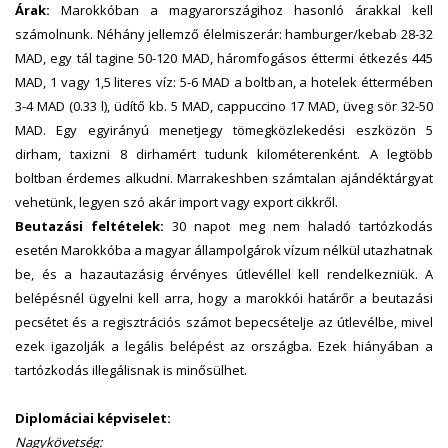
Árak:
Marokkóban a magyarországihoz hasonló árakkal kell
számolnunk. Néhány jellemző élelmiszerár: hamburger/kebab 28-32
MAD, egy tál tagine 50-120 MAD, háromfogásos éttermi étkezés 445
MAD, 1 vagy 1,5 literes víz: 5-6 MAD a boltban, a hotelek éttermében
3-4 MAD (0.33 l), üdítő kb. 5 MAD, cappuccino 17 MAD, üveg sör 32-50
MAD. Egy egyirányú menetjegy tömegközlekedési eszközön 5
dirham, taxizni 8 dirhamért tudunk kilométerenként. A legtöbb
boltban érdemes alkudni. Marrakeshben számtalan ajándéktárgyat
vehetünk, legyen szó akár import vagy export cikkről.
Beutazási feltételek:
30 napot meg nem haladó tartózkodás
esetén Marokkóba a magyar állampolgárok vízum nélkül utazhatnak
be, és a hazautazásig érvényes útlevéllel kell rendelkezniük. A
belépésnél ügyelni kell arra, hogy a marokkói határőr a beutazási
pecsétet és a regisztrációs számot bepecsételje az útlevélbe, mivel
ezek igazolják a legális belépést az országba. Ezek hiányában a
tartózkodás illegálisnak is minősülhet.
Diplomáciai képviselet:
Nagykövetség: