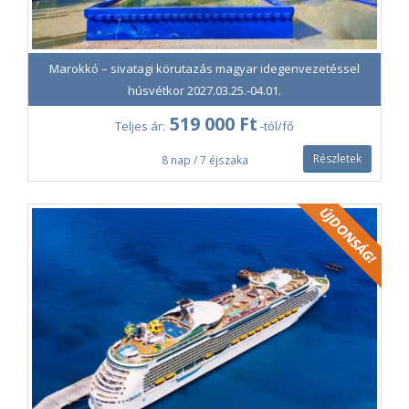
Marokkó – sivatagi körutazás magyar idegenvezetéssel
húsvétkor 2027.03.25.-04.01.
519 000 Ft
Teljes ár:
-tól/fő
Részletek
8 nap / 7 éjszaka