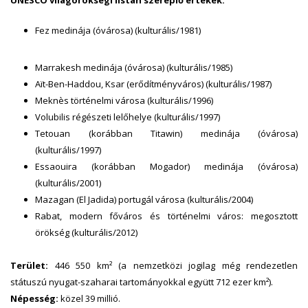
UNESCO világörökségi listán szereplő értékek:
Fez medinája (óvárosa) (kulturális/1981)
Marrakesh medinája (óvárosa) (kulturális/1985)
Aït-Ben-Haddou, Ksar (erődítményváros) (kulturális/1987)
Meknès történelmi városa (kulturális/1996)
Volubilis régészeti lelőhelye (kulturális/1997)
Tetouan (korábban Titawin) medinája (óvárosa)
(kulturális/1997)
Essaouira (korábban Mogador) medinája (óvárosa)
(kulturális/2001)
Mazagan (El Jadida) portugál városa (kulturális/2004)
Rabat, modern főváros és történelmi város: megosztott
örökség (kulturális/2012)
Terület:
446 550 km² (a nemzetközi jogilag még rendezetlen
státuszú nyugat-szaharai tartományokkal együtt 712 ezer km²).
Népesség:
közel 39 millió.