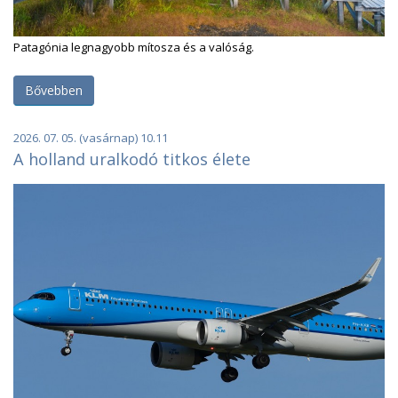
Patagónia legnagyobb mítosza és a valóság.
Bővebben
2026. 07. 05. (vasárnap) 10.11
A holland uralkodó titkos élete