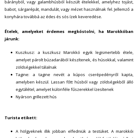
bárányból, vagy galambhúsból készült ételekkel, amelyhez tojást,
babot, sárgarépát, mandulát, vagy mézet használnak fel. Jellemző a
konyhára továbbá az édes és sós ízek keveredése.
Ételek, amelyeket érdemes megkóstolni, ha Marokkóban
járunk:
Kuszkusz: a kuszkusz Marokkó egyik legismertebb étele,
amelyet párolt búzadarából készítenek, és húsokkal, valamint
zöldségekkel tálalnak
Tagine: a tagine nevét a kúpos cserépedényről kapta,
amelyben készül. Lassan főtt húsból vagy zöldségekből álló
egytálétel, amelyet különféle fűszerekkel ízesítenek
Nyárson grillezett hús
Turista etikett:
A hölgyeknek illik jobban elfedniük a testüket. A marokkói