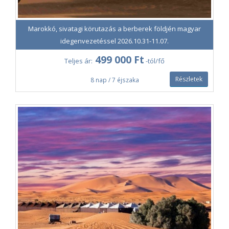
Marokkó, sivatagi körutazás a berberek földjén magyar
idegenvezetéssel 2026.10.31-11.07.
499 000 Ft
Teljes ár:
-tól/fő
Részletek
8 nap / 7 éjszaka