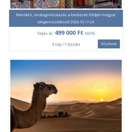
Marokkó, sivatagi körutazás a berberek földjén magyar
idegenvezetéssel 2026.10.17-24.
499 000 Ft
Teljes ár:
-tól/fő
Részletek
8 nap / 7 éjszaka