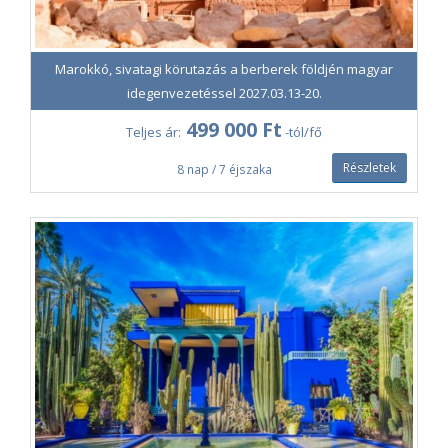
Marokkó, sivatagi körutazás a berberek földjén magyar
idegenvezetéssel 2027.03.13-20.
499 000 Ft
Teljes ár:
-tól/fő
Részletek
8 nap / 7 éjszaka