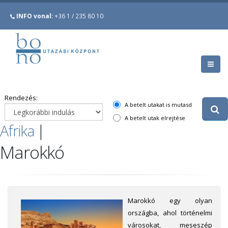
INFO vonal:
+36 1 / 235 80 10
Rendezés:
A betelt utakat is mutasd
A betelt utak elrejtése
Afrika
|
Marokkó
Marokkó egy olyan
országba, ahol történelmi
városokat, meseszép