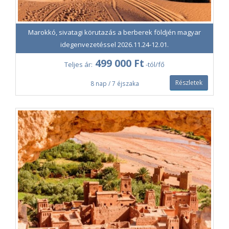
Marokkó, sivatagi körutazás a berberek földjén magyar
idegenvezetéssel 2026.11.24-12.01.
499 000 Ft
Teljes ár:
-tól/fő
Részletek
8 nap / 7 éjszaka