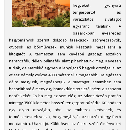
hegyeket, gyönyörű
tengerpartot és
varázslatos sivatagot
egyaránt találunk. A
bazárokban évezredes
hagyományok szerint dolgozó fazekasok, szőnyegszövők,
ötvösök és bőrművesek munkái késztetik megállásra a
látogatót. A természet sem kevésbé gazdag: északon
narancsfák, délen pálmafák alatt pihenhetünk meg. Kevesen
tudják, de Marokkó egyben a lenyűgöző hegyek országa is: az
Atlasz némely csúcsa 4000 méternél is magasabb. Ha egészen
délre megyünk, megnézhetjük a sivatagot: semmihez sem
hasonlítható élmény egy homokdűne tetejéről nézni a szaharai
napfelkeltét. És ha még ez sem elég: az Atlanti-óceán partján
mintegy 3500 kilométer hosszú tengerpart húzódik. Különösen
egy olyan országba, ahol az emberek kedvesek, és
természetesnek veszik, hogy meghívják az utazókat egy forró
mentateára. Utazni jó. Különösen az életre szóló élményeket