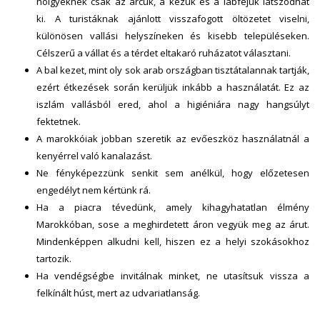
hölgyeknek csak az arcuk, a kezük és a lábfejük látszódhat
ki. A turistáknak ajánlott visszafogott öltözetet viselni,
különösen vallási helyszíneken és kisebb településeken.
Célszerű a vállat és a térdet eltakaró ruházatot választani.
A bal kezet, mint oly sok arab országban tisztátalannak tartják,
ezért étkezések során kerüljük inkább a használatát. Ez az
iszlám vallásból ered, ahol a higiéniára nagy hangsúlyt
fektetnek.
A marokkóiak jobban szeretik az evőeszköz használatnál a
kenyérrel való kanalazást.
Ne fényképezzünk senkit sem anélkül, hogy előzetesen
engedélyt nem kértünk rá.
Ha a piacra tévedünk, amely kihagyhatatlan élmény
Marokkóban, sose a meghirdetett áron vegyük meg az árut.
Mindenképpen alkudni kell, hiszen ez a helyi szokásokhoz
tartozik.
Ha vendégségbe invitálnak minket, ne utasítsuk vissza a
felkínált húst, mert az udvariatlanság.