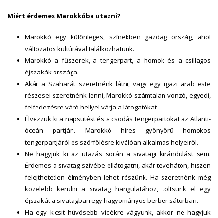
Miért érdemes Marokkóba utazni?
Marokkó egy különleges, színekben gazdag ország, ahol
változatos kultúrával találkozhatunk.
Marokkó a fűszerek, a tengerpart, a homok és a csillagos
éjszakák országa.
Akár a Szaharát szeretnénk látni, vagy egy igazi arab este
részesei szeretnénk lenni, Marokkó számtalan vonzó, egyedi,
felfedezésre váró hellyel várja a látogatókat.
Élvezzük ki a napsütést és a csodás tengerpartokat az Atlanti-
óceán partján. Marokkó híres gyönyörű homokos
tengerpartjáról és szörfölésre kiválóan alkalmas helyeiről.
Ne hagyjuk ki az utazás során a sivatagi kirándulást sem.
Érdemes a sivatag szívébe ellátogatni, akár teveháton, hiszen
felejthetetlen élményben lehet részünk. Ha szeretnénk még
közelebb kerülni a sivatag hangulatához, töltsünk el egy
éjszakát a sivatagban egy hagyományos berber sátorban.
Ha egy kicsit hűvösebb vidékre vágyunk, akkor ne hagyjuk