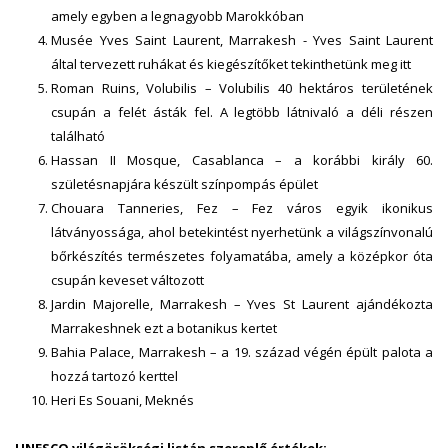
amely egyben a legnagyobb Marokkóban
Musée Yves Saint Laurent, Marrakesh - Yves Saint Laurent
által tervezett ruhákat és kiegészítőket tekinthetünk meg itt
Roman Ruins, Volubilis – Volubilis 40 hektáros területének
csupán a felét ásták fel. A legtöbb látnivaló a déli részen
található
Hassan II Mosque, Casablanca – a korábbi király 60.
születésnapjára készült színpompás épület
Chouara Tanneries, Fez – Fez város egyik ikonikus
látványossága, ahol betekintést nyerhetünk a világszínvonalú
bőrkészítés természetes folyamatába, amely a középkor óta
csupán keveset változott
Jardin Majorelle, Marrakesh – Yves St Laurent ajándékozta
Marrakeshnek ezt a botanikus kertet
Bahia Palace, Marrakesh – a 19. század végén épült palota a
hozzá tartozó kerttel
Heri Es Souani, Meknés