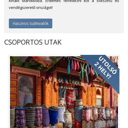
kínáló Marokkóba. Érdemes felfedezni ezt a sokszínű és
vendégszerető országot!
Hasznos tudnivalók
CSOPORTOS UTAK