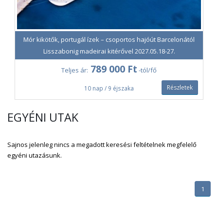
Mór kikötők, portugál ízek – csoportos hajóút Barcelonától
Lisszabonig madeirai kitérővel 2027.05.18-27.
789 000 Ft
Teljes ár:
-tól/fő
Részletek
10 nap / 9 éjszaka
EGYÉNI UTAK
Sajnos jelenleg nincs a megadott keresési feltételnek megfelelő
egyéni utazásunk.
1