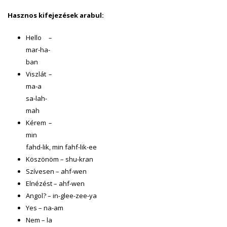
Hasznos kifejezések arabul:
Hello –
mar-ha-
ban
Viszlát –
ma-a
sa-lah-
mah
Kérem –
min
fahd-lik, min fahf-lik-ee
Köszönöm – shu-kran
Szívesen – ahf-wen
Elnézést – ahf-wen
Angol? – in-glee-zee-ya
Yes – na-am
Nem – la