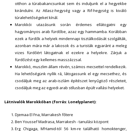
otthon a túrabakancsunkat sem és induljunk el a hegyekbe
kirándulni. Az Atlasz-hegység vagy a Rif-hegység is kiváló
túralehetőségeket kínál.
Marokkói utazásunk során érdemes ellátogatni egy
hagyományos arab fürdőbe, azaz egy hammamba. Korábban
ezek a fürdők a helyiek mindennapi tisztálkodását szolgálták,
azonban mára már a lakosok és a turisták egyaránt a meleg
vizes fürdőért látogatnak el ezekre a helyekre. Zárjuk a
fürdőzést egy kellemes masszázzsal.
Marokkó, muszlim állam révén, számos mecsettel rendelkezik.
Ha lehetőségünk nyílik rá, látogassunk el egy mecsethez, és
csodáljuk meg az arab-iszlám építészet lenyűgöző részleteit,
csodáljuk meg az egyedi arab stílusban épült vallási helyeket.
Látnivalók Marokkóban (forrás: Lonelyplanet):
Djemaa El Fna, Marrakesh főtere
Ben Youssef Madrasa, Marrakesh - tanulási központ
Erg Chigaga, M’Hamid-tól 56 km-re található homoktenger,