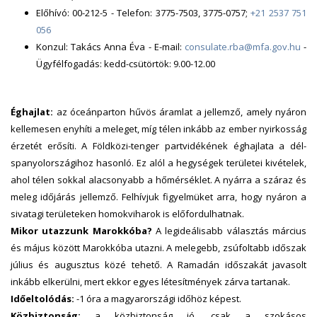
Előhívó: 00-212-5 - Telefon: 3775-7503, 3775-0757;
+21 2537 751
056
Konzul: Takács Anna Éva - E-mail:
consulate.rba@mfa.gov.hu
-
Ügyfélfogadás: kedd-csütörtök: 9.00-12.00
Éghajlat:
az óceánparton hűvös áramlat a jellemző, amely nyáron
kellemesen enyhíti a meleget, míg télen inkább az ember nyirkosság
érzetét erősíti. A Földközi-tenger partvidékének éghajlata a dél-
spanyolországihoz hasonló. Ez alól a hegységek területei kivételek,
ahol télen sokkal alacsonyabb a hőmérséklet. A nyárra a száraz és
meleg időjárás jellemző. Felhívjuk figyelmüket arra, hogy nyáron a
sivatagi területeken homokviharok is előfordulhatnak.
Mikor utazzunk Marokkóba?
A legideálisabb választás március
és május között Marokkóba utazni. A melegebb, zsúfoltabb időszak
július és augusztus közé tehető. A Ramadán időszakát javasolt
inkább elkerülni, mert ekkor egyes létesítmények zárva tartanak.
Időeltolódás:
-1 óra a magyarországi időhöz képest.
Közbiztonság:
a közbiztonság jó, csak a szokásos