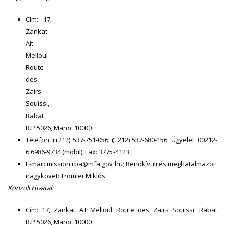
Cím: 17,
Zankat
Ait
Melloul
Route
des
Zairs
Souissi,
Rabat
B.P.5026, Maroc 10000
Telefon: (+212) 537-751-056, (+212) 537-680-156, Ügyelet: 00212-
6 6986-9734 (mobil), Fax: 3775-4123
E-mail: mission.rba@mfa.gov.hu; Rendkívüli és meghatalmazott
nagykövet: Tromler Miklós
Konzuli Hivatal:
Cím: 17, Zankat Ait Melloul Route des Zairs Souissi, Rabat
B.P.5026, Maroc 10000