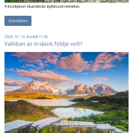
A középkori skandináv építészet remekei.
Bővebben
2026. 07. 14. (kedd) 11.42
Valóban az óriások földje volt?