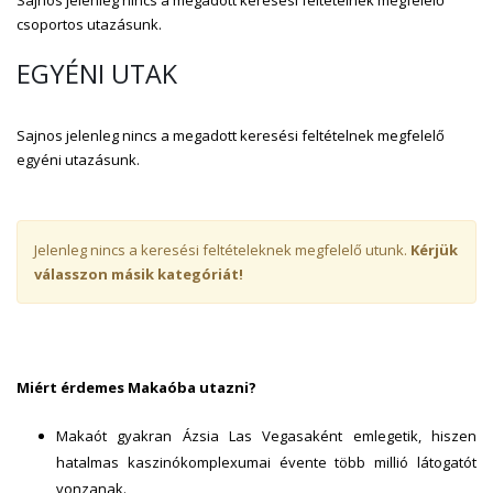
Sajnos jelenleg nincs a megadott keresési feltételnek megfelelő
csoportos utazásunk.
EGYÉNI UTAK
Sajnos jelenleg nincs a megadott keresési feltételnek megfelelő
egyéni utazásunk.
Jelenleg nincs a keresési feltételeknek megfelelő utunk.
Kérjük
válasszon másik kategóriát!
Miért érdemes Makaóba utazni?
Makaót gyakran Ázsia Las Vegasaként emlegetik, hiszen
hatalmas kaszinókomplexumai évente több millió látogatót
vonzanak.