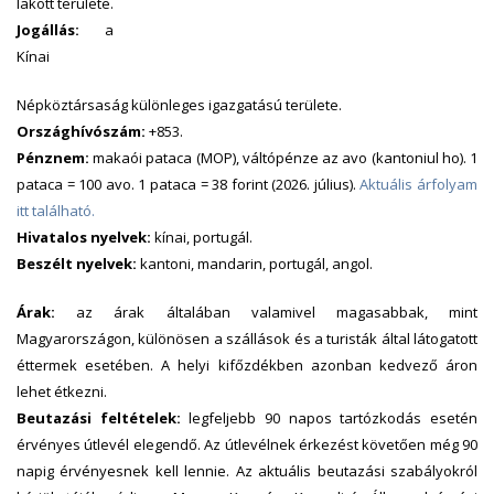
lakott területe.
Jogállás:
a
Kínai
Népköztársaság különleges igazgatású területe.
Országhívószám:
+853.
Pénznem:
makaói pataca (MOP), váltópénze az avo (kantoniul ho). 1
pataca = 100 avo. 1 pataca = 38 forint (2026. július).
Aktuális árfolyam
itt található.
Hivatalos nyelvek:
kínai, portugál.
Beszélt nyelvek:
kantoni, mandarin, portugál, angol.
Árak:
az árak általában valamivel magasabbak, mint
Magyarországon, különösen a szállások és a turisták által látogatott
éttermek esetében. A helyi kifőzdékben azonban kedvező áron
lehet étkezni.
Beutazási feltételek:
legfeljebb 90 napos tartózkodás esetén
érvényes útlevél elegendő. Az útlevélnek érkezést követően még 90
napig érvényesnek kell lennie. Az aktuális beutazási szabályokról