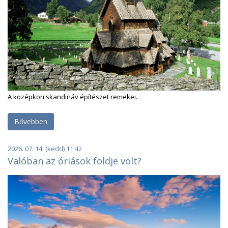
A középkori skandináv építészet remekei.
Bővebben
2026. 07. 14. (kedd) 11.42
Valóban az óriások földje volt?