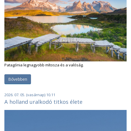
Patagónia legnagyobb mítosza és a valóság.
Bővebben
2026. 07. 05. (vasárnap) 10.11
A holland uralkodó titkos élete