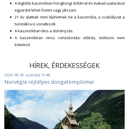
A legtöbb kaszinóban hongkongi dollárral és makaói patacával
egyaránt lehet fizetni vagy játszani.
21 év alattiak nem léphetnek be a kaszinóba, a szabályzat a
turistákra is vonatkozik.
A kaszinókban tilos a dohányzás.
A kaszinókban nincs ruházkodási előírás, kiöltözni nem
kötelező.
HÍREK, ÉRDEKESSÉGEK
2026. 08. 05. (szerda) 15.48
Norvégia rejtélyes dongatemplomai