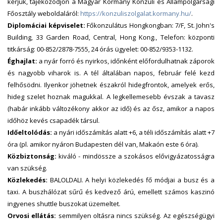
kérjük, tájékozódjon a Magyar Kormány Konzuli és Állampolgársági
Főosztály weboldaláról:
https://konzuliszolgalat.kormany.hu/
.
Diplomáciai képviselet:
Főkonzulátus Hongkongban: 7/F, St. John's
Building, 33 Garden Road, Central, Hong Kong., Telefon: központi
titkárság: 00-852/2878-7555, 24 órás ügyelet: 00-852/9353-1132.
Éghajlat:
a nyár forró és nyirkos, időnként előfordulhatnak záporok
és nagyobb viharok is. A tél általában napos, február felé kezd
felhősödni. Ilyenkor jöhetnek északról hidegfrontok, amelyek erős,
hideg szelet hoznak magukkal. A legkellemesebb évszak a tavasz
(habár inkább változékony akkor az idő) és az ősz, amikor a napos
időhöz kevés csapadék társul.
Időeltolódás:
a nyári időszámítás alatt +6, a téli időszámítás alatt +7
óra (pl. amikor nyáron Budapesten dél van, Makaón este 6 óra).
Közbiztonság:
kiváló - mindössze a szokásos elővigyázatosságra
van szükség.
Közlekedés:
BALOLDALI. A helyi közlekedés fő módjai a busz és a
taxi. A buszhálózat sűrű és kedvező árú, emellett számos kaszinó
ingyenes shuttle buszokat üzemeltet.
Orvosi ellátás:
semmilyen oltásra nincs szükség. Az egészségügyi