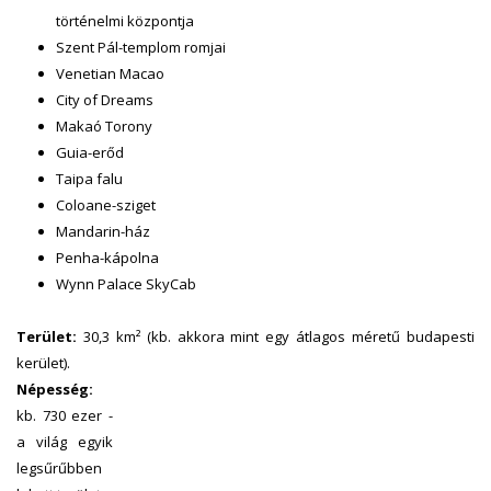
történelmi központja
Szent Pál-templom romjai
Venetian Macao
City of Dreams
Makaó Torony
Guia-erőd
Taipa falu
Coloane-sziget
Mandarin-ház
Penha-kápolna
Wynn Palace SkyCab
Terület:
30,3 km² (kb. akkora mint egy átlagos méretű budapesti
kerület).
Népesség:
kb. 730 ezer -
a világ egyik
legsűrűbben