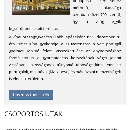
budapesti kerületéhez
mérhető, lakossága
azonban közel 700 ezer fő,
így a világ egyik
legsűrűbben lakott területe.
A kínai országegyesítés újabb lépéseként 1999. december 20.
óta ismét Kína gyakorolja a szuverenitást a volt portugál
gyarmat, Makaó felett. Visszakerülése az anyaországhoz
formálisan is a gyarmatosítás korszakának végét jelenti
Ázsiában. Lakosságának túlnyomó többsége kínai, emellett
portugálok, makaóiak (Macanese) és más ázsiai nemzetiségek
is élnek a területen.
Hasznos tudnivalók
CSOPORTOS UTAK