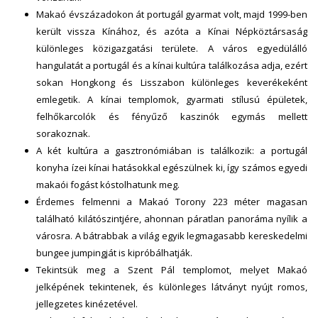
Makaó évszázadokon át portugál gyarmat volt, majd 1999-ben
került vissza Kínához, és azóta a Kínai Népköztársaság
különleges közigazgatási területe. A város egyedülálló
hangulatát a portugál és a kínai kultúra találkozása adja, ezért
sokan Hongkong és Lisszabon különleges keverékeként
emlegetik. A kínai templomok, gyarmati stílusú épületek,
felhőkarcolók és fényűző kaszinók egymás mellett
sorakoznak.
A két kultúra a gasztronómiában is találkozik: a portugál
konyha ízei kínai hatásokkal egészülnek ki, így számos egyedi
makaói fogást kóstolhatunk meg.
Érdemes felmenni a Makaó Torony 223 méter magasan
található kilátószintjére, ahonnan páratlan panoráma nyílik a
városra. A bátrabbak a világ egyik legmagasabb kereskedelmi
bungee jumpingját is kipróbálhatják.
Tekintsük meg a Szent Pál templomot, melyet Makaó
jelképének tekintenek, és különleges látványt nyújt romos,
jellegzetes kinézetével.