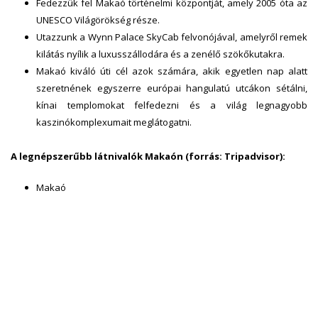
Fedezzük fel Makaó történelmi központját, amely 2005 óta az
UNESCO Világörökség része.
Utazzunk a Wynn Palace SkyCab felvonójával, amelyről remek
kilátás nyílik a luxusszállodára és a zenélő szökőkutakra.
Makaó kiváló úti cél azok számára, akik egyetlen nap alatt
szeretnének egyszerre európai hangulatú utcákon sétálni,
kínai templomokat felfedezni és a világ legnagyobb
kaszinókomplexumait meglátogatni.
A legnépszerűbb látnivalók Makaón (forrás: Tripadvisor):
Makaó