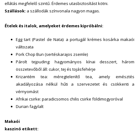
ellátás megfelelő szintű. Érdemes utasbiztosítást kötni.
Szállások:
a szállodák színvonala nagyon magas.
Ételek és italok, amelyeket érdemes kipróbálni:
Egg tart (Pastel de Nata): a portugál krémes kosárka makaói
változata
Pork Chop Bun (sertéskarajos zsemle)
Párolt tejpuding: hagyományos kínai desszert, három
összetevőből áll: cukor, tej és tojásfehérje
Krizantém tea: méregtelenítő tea, amely emésztés
akadályozása nélkül hűti a szervezetet és csökkenti a
vérnyomást
Afrikai csirke: paradicsomos chilis csirke földimogyoróval
Durian fagylalt
Makaói
kaszinó etikett: