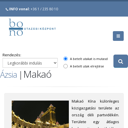
INFO vonal:
+36 1 / 235 80 10
Rendezés:
A betelt utakat is mutasd
A betelt utak elrejtése
Makaó
Ázsia
|
Makaó Kína különleges
közigazgatási területe az
ország déli partvidékén.
Területe egy átlagos