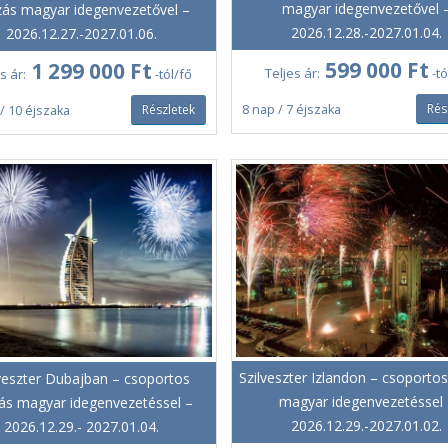
magyar idegenvezetővel 
zás magyar idegenvezetővel –
2026.12.28.-2027.01.04.
2026.12.27.-2027.01.06.
599 000 Ft
1 299 000 Ft
Teljes ár:
-tó
s ár:
-tól/fő
Rés
Részletek
8 nap / 7 éjszaka
/ 10 éjszaka
Szilveszter Izlandon – csoporto
lveszter Dubajban – csoportos
magyar idegenvezetéssel 
ás magyar idegenvezetéssel –
2026.12.29.-2027.01.02.
2026.12.29.- 2027.01.04.