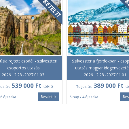
úzia rejtett csodái - szilveszteri
Szilveszter a fjordokban - cso
csoportos utazás
utazás magyar idegenvezeté
2026.12.28.-2027.01.03.
2026.12.28.-2027.01.01.
539 000 Ft
389 000 Ft
jes ár:
-tól/fő
Teljes ár:
-tó
Részletek
Rés
 6 éjszaka
5 nap / 4 éjszaka