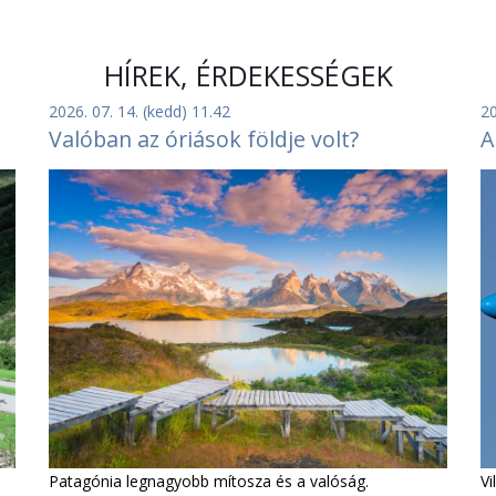
HÍREK, ÉRDEKESSÉGEK
2026. 07. 14. (kedd) 11.42
20
Valóban az óriások földje volt?
A
Vi
Patagónia legnagyobb mítosza és a valóság.