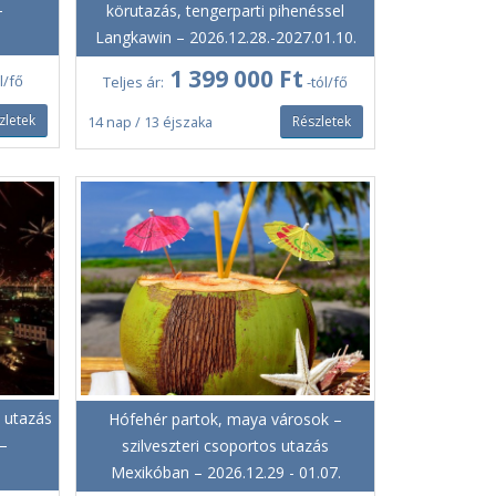
–
körutazás, tengerparti pihenéssel
Langkawin – 2026.12.28.-2027.01.10.
1 399 000 Ft
l/fő
Teljes ár:
-tól/fő
zletek
Részletek
14 nap / 13 éjszaka
s utazás
Hófehér partok, maya városok –
–
szilveszteri csoportos utazás
Mexikóban – 2026.12.29 - 01.07.