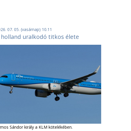
26. 07. 05. (vasárnap) 10.11
 holland uralkodó titkos élete
lmos Sándor király a KLM kötelékében.