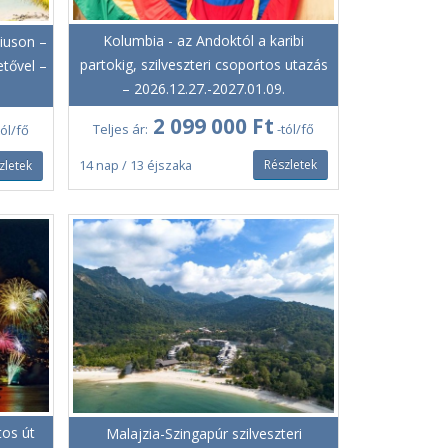
Kolumbia - az Andoktól a karibi
tiuson –
partokig, szilveszteri csoportos utazás
tővel –
– 2026.12.27.-2027.01.09.
2 099 000 Ft
Teljes ár:
-tól/fő
tól/fő
Részletek
zletek
14 nap / 13 éjszaka
tos út
Malajzia-Szingapúr szilveszteri