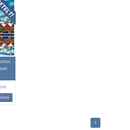
portos
ssel
l/fő
zletek
1