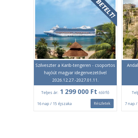
Szilveszter a Karib-tengeren - csoportos
Andal
hajóút magyar idegenvezetővel
2026.12.27.-2027.01.11.
1 299 000 Ft
Teljes ár:
-tól/fő
Tel
Részletek
16 nap / 15 éjszaka
7 nap /