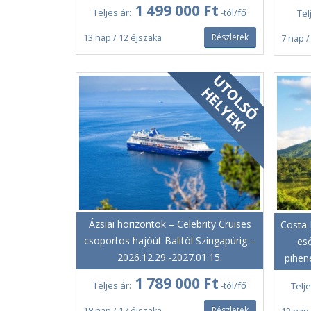
1 499 000 Ft
Teljes ár:
-tól/fő
Tel
Részletek
13 nap / 12 éjszaka
7 nap /
Ázsiai horizontok – Celebrity Cruises
Costa 
csoportos hajóút Balitól Szingapúrig –
eső
2026.12.29.-2027.01.15.
pihen
1 789 000 Ft
Teljes ár:
-tól/fő
Telje
Részletek
18 nap / 17 éjszaka