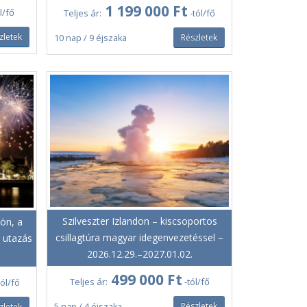
1 199 000 Ft
l/fő
Teljes ár:
-tól/fő
zletek
Részletek
10 nap / 9 éjszaka
Szilveszter Izlandon – kiscsoportos
dön, a
csillagtúra magyar idegenvezetéssel –
 utazás
2026.12.29.–2027.01.02.
499 000 Ft
Teljes ár:
-tól/fő
tól/fő
Részletek
zletek
5 nap / 4 éjszaka