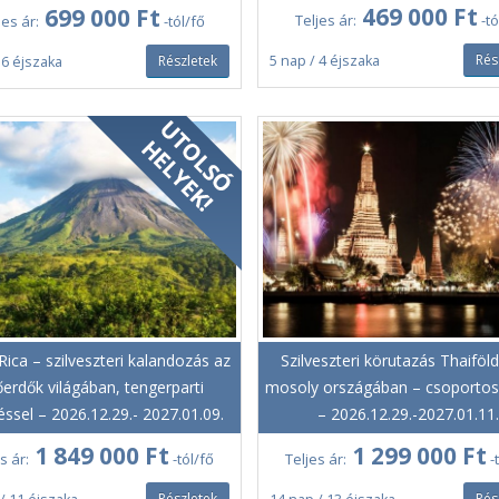
469 000 Ft
699 000 Ft
Teljes ár:
-tó
jes ár:
-tól/fő
Rés
Részletek
5 nap / 4 éjszaka
 6 éjszaka
Rica – szilveszteri kalandozás az
Szilveszteri körutazás Thaiföl
erdők világában, tengerparti
mosoly országában – csoportos
éssel – 2026.12.29.- 2027.01.09.
– 2026.12.29.-2027.01.11.
1 849 000 Ft
1 299 000 Ft
s ár:
-tól/fő
Teljes ár:
-
Részletek
Rés