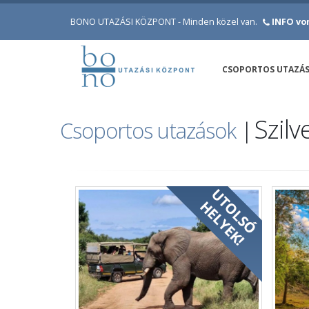
BONO UTAZÁSI KÖZPONT - Minden közel van.
INFO von
CSOPORTOS UTAZÁ
Szilv
Csoportos utazások
|