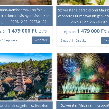
tnám–Kambodzsa–Thaiföld –
Szilveszter a paradicsomi Mauri
szteri körutazás nyaralással Koh
csoportos út magyar idegenveze
gon – 2026.12.26.-2027.01.09.
2026.12.27.-2027.01.07.
1 479 000 Ft
1 479 000 Ft
s ár:
-tól/fő
Teljes ár:
-
Részletek
Rés
/ 14 éjszaka
12 nap / 11 éjszaka
Szilveszter Madeirán – csopor
 az istenek szigete – szilveszteri