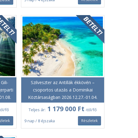
Gili-
Szilveszter az Antillák ékkövén –
erparti
csoportos utazás a Dominikai
01.08.
Köztársaságban 2026.12.27.-01.04.
1 179 000 Ft
tól/fő
Teljes ár:
-tól/fő
zletek
Részletek
9 nap / 8 éjszaka