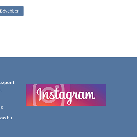
Bővebben
özpont
,
10
zas.hu