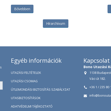
Bővebben
Hírarchívum
Egyéb információk
Kapcsolat
Bono Utazási K
es
UTAZÁSI FELTÉTELEK
1138 Budapest
Váci út 182.
UTAZÁSI CSOMAG
+36 1 / 235 80 
ÚTLEMONDÁSI BIZTOSÍTÁS SZABÁLYZAT
info@bonouta
UTASBIZTOSÍTÁSOK
ADATVÉDELMI TÁJÉKOZTATÓ