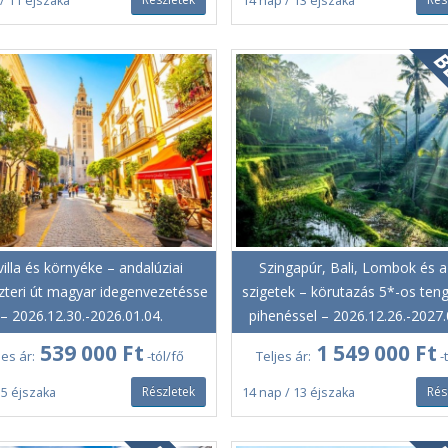
/ 11 éjszaka
14 nap / 13 éjszaka
illa és környéke – andalúziai
Szingapúr, Bali, Lombok és a 
szteri út magyar idegenvezetésse
szigetek – körutazás 5*-os teng
– 2026.12.30.-2026.01.04.
pihenéssel – 2026.12.26.-2027.
539 000 Ft
1 549 000 Ft
jes ár:
-tól/fő
Teljes ár:
-
Részletek
Rés
 5 éjszaka
14 nap / 13 éjszaka