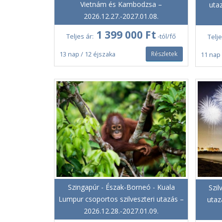
Vietnám és Kambodzsa –
uta
2026.12.27.-2027.01.08.
1 399 000 Ft
Teljes ár:
-tól/fő
Telje
Részletek
13 nap / 12 éjszaka
11 nap 
Szingapúr - Észak-Borneó - Kuala
Szi
Lumpur csoportos szilveszteri utazás –
utaz
2026.12.28.-2027.01.09.