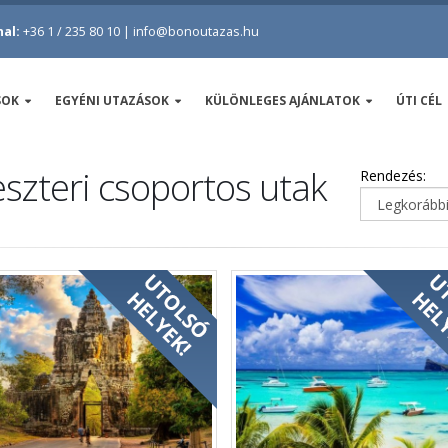
al:
+36 1 / 235 80 10
|
info@bonoutazas.hu
SOK
EGYÉNI UTAZÁSOK
KÜLÖNLEGES AJÁNLATOK
ÚTI CÉL
eszteri csoportos utak
Rendezés: