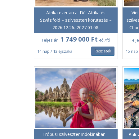
Afrika ezer arca: Dél-Afrika és
Vie
Szváziföld – szilveszteri körutazás –
szilve
2026.12.26.-2027.01.08.
Chan
1 749 000 Ft
Teljes ár:
-tól/fő
Telje
Részletek
14 nap / 13 éjszaka
15 nap 
Trópusi szilveszter Indokínában –
Bali: