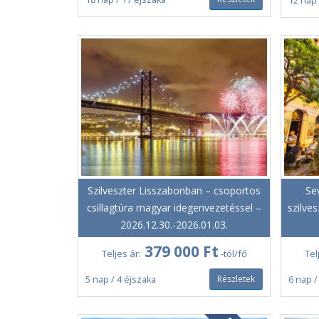
12 nap 
Szilveszter Lisszabonban – csoportos
Sev
csillagtúra magyar idegenvezetéssel –
szilve
2026.12.30.-2026.01.03.
379 000 Ft
Teljes ár:
-tól/fő
Tel
Részletek
5 nap / 4 éjszaka
6 nap /