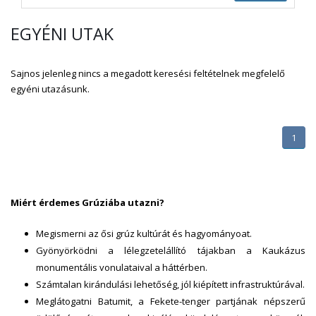
EGYÉNI UTAK
Sajnos jelenleg nincs a megadott keresési feltételnek megfelelő
egyéni utazásunk.
1
Miért érdemes Grúziába utazni?
Megismerni az ősi grúz kultúrát és hagyományoat.
Gyönyörködni a lélegzetelállító tájakban a Kaukázus
monumentális vonulataival a háttérben.
Számtalan kirándulási lehetőség, jól kiépített infrastruktúrával.
Meglátogatni Batumit, a Fekete-tenger partjának népszerű