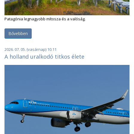
Patagónia legnagyobb mítosza és a valóság.
Bővebben
2026. 07. 05. (vasárnap) 10.11
A holland uralkodó titkos élete