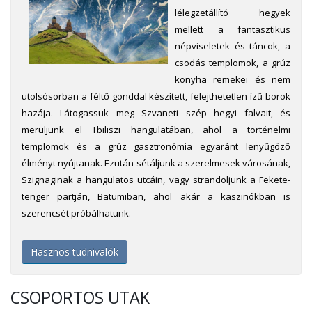
lélegzetállító hegyek
mellett a fantasztikus
népviseletek és táncok, a
csodás templomok, a grúz
konyha remekei és nem
utolsósorban a féltő gonddal készített, felejthetetlen ízű borok
hazája. Látogassuk meg Szvaneti szép hegyi falvait, és
merüljünk el Tbiliszi hangulatában, ahol a történelmi
templomok és a grúz gasztronómia egyaránt lenyűgöző
élményt nyújtanak. Ezután sétáljunk a szerelmesek városának,
Szignaginak a hangulatos utcáin, vagy strandoljunk a Fekete-
tenger partján, Batumiban, ahol akár a kaszinókban is
szerencsét próbálhatunk.
Hasznos tudnivalók
CSOPORTOS UTAK