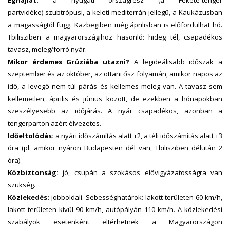
Éghajlat:
a nyugati országrész (a Fekete-tenger
partvidéke) szubtrópusi, a keleti mediterrán jellegű, a Kaukázusban
a magasságtól függ. Kazbegiben még áprilisban is előfordulhat hó.
Tbilisziben a magyarországihoz hasonló: hideg tél, csapadékos
tavasz, meleg/forró nyár.
Mikor érdemes Grúziába utazni?
A legideálisabb időszak a
szeptember és az október, az ottani ősz folyamán, amikor napos az
idő, a levegő nem túl párás és kellemes meleg van. A tavasz sem
kellemetlen, április és június között, de ezekben a hónapokban
szeszélyesebb az időjárás. A nyár csapadékos, azonban a
tengerparton azért élvezetes.
Időeltolódás:
a nyári időszámítás alatt +2, a téli időszámítás alatt +3
óra (pl. amikor nyáron Budapesten dél van, Tbilisziben délután 2
óra).
Közbiztonság:
jó, csupán a szokásos elővigyázatosságra van
szükség.
Közlekedés:
jobboldali. Sebességhatárok: lakott területen 60 km/h,
lakott területen kívül 90 km/h, autópályán 110 km/h. A közlekedési
szabályok esetenként eltérhetnek a Magyarországon