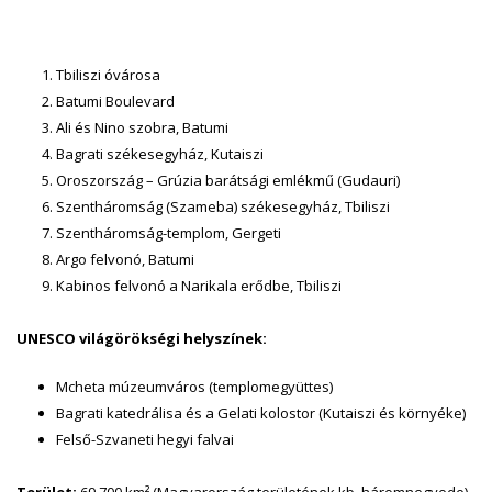
Tbiliszi óvárosa
Batumi Boulevard
Ali és Nino szobra, Batumi
Bagrati székesegyház, Kutaiszi
Oroszország – Grúzia barátsági emlékmű (Gudauri)
Szentháromság (Szameba) székesegyház, Tbiliszi
Szentháromság-templom, Gergeti
Argo felvonó, Batumi
Kabinos felvonó a Narikala erődbe, Tbiliszi
UNESCO világörökségi helyszínek:
Mcheta múzeumváros (templomegyüttes)
Bagrati katedrálisa és a Gelati kolostor (Kutaiszi és környéke)
Felső-Szvaneti hegyi falvai