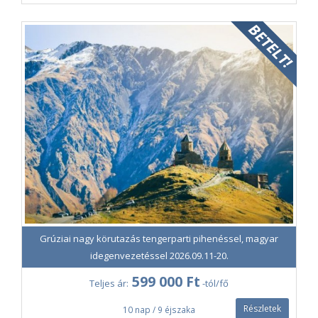
Grúziai nagy körutazás tengerparti pihenéssel, magyar
idegenvezetéssel 2026.09.11-20.
599 000 Ft
Teljes ár:
-tól/fő
Részletek
10 nap / 9 éjszaka