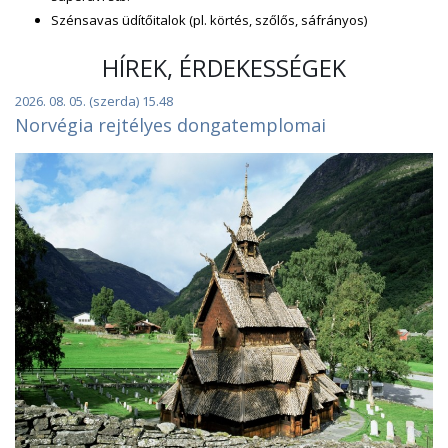
Szénsavas üdítőitalok (pl. körtés, szőlős, sáfrányos)
HÍREK, ÉRDEKESSÉGEK
2026. 08. 05. (szerda) 15.48
Norvégia rejtélyes dongatemplomai