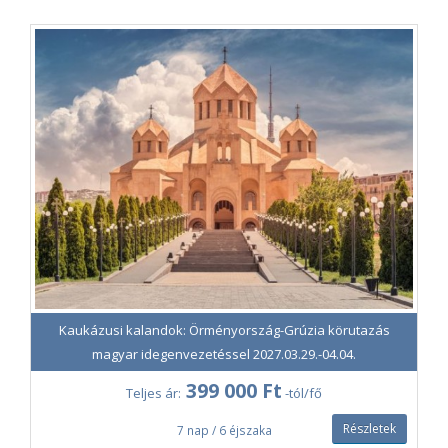
Kaukázusi kalandok: Örményország-Grúzia körutazás
magyar idegenvezetéssel 2027.03.29.-04.04.
399 000 Ft
Teljes ár:
-tól/fő
Részletek
7 nap / 6 éjszaka