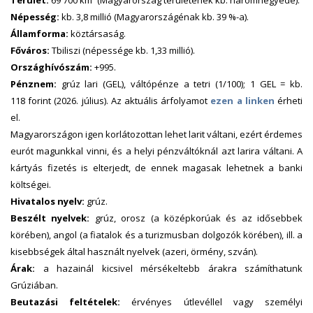
Terület:
69 700 km² (Magyarország területének kb. háromnegyede).
Népesség:
kb. 3,8 millió (Magyarországénak kb. 39 %-a).
Államforma:
köztársaság.
Főváros:
Tbiliszi (népessége kb. 1,33 millió).
Országhívószám:
+995.
Pénznem:
grúz lari (GEL), váltópénze a tetri (1/100); 1 GEL = kb.
118 forint (2026. július). Az aktuális árfolyamot
ezen a linken
érheti
el.
Magyarországon igen korlátozottan lehet larit váltani, ezért érdemes
eurót magunkkal vinni, és a helyi pénzváltóknál azt larira váltani. A
kártyás fizetés is elterjedt, de ennek magasak lehetnek a banki
költségei.
Hivatalos nyelv:
grúz.
Beszélt nyelvek:
grúz, orosz (a középkorúak és az idősebbek
körében), angol (a fiatalok és a turizmusban dolgozók körében), ill. a
kisebbségek által használt nyelvek (azeri, örmény, szván).
Árak:
a hazainál kicsivel mérsékeltebb árakra számíthatunk
Grúziában.
Beutazási feltételek:
érvényes útlevéllel vagy személyi