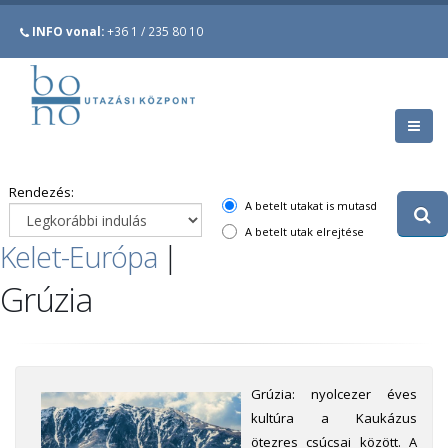
INFO vonal:
+36 1 / 235 80 10
Rendezés:
A betelt utakat is mutasd
A betelt utak elrejtése
Kelet-Európa
|
Grúzia
Grúzia: nyolcezer éves
kultúra a Kaukázus
ötezres csúcsai között. A