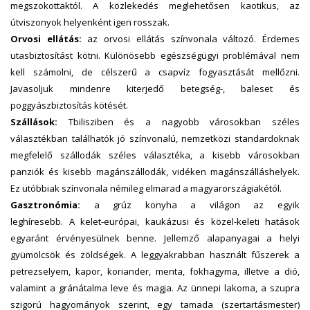
megszokottaktól. A közlekedés meglehetősen kaotikus, az
útviszonyok helyenként igen rosszak.
Orvosi ellátás:
az orvosi ellátás színvonala változó. Érdemes
utasbiztosítást kötni. Különösebb egészségügyi problémával nem
kell számolni, de célszerű a csapvíz fogyasztását mellőzni.
Javasoljuk mindenre kiterjedő betegség-, baleset és
poggyászbiztosítás kötését.
Szállások:
Tbilisziben és a nagyobb városokban széles
választékban találhatók jó színvonalú, nemzetközi standardoknak
megfelelő szállodák széles választéka, a kisebb városokban
panziók és kisebb magánszállodák, vidéken magánszálláshelyek.
Ez utóbbiak színvonala némileg elmarad a magyarországiakétól.
Gasztronómia:
a grúz konyha a világon az egyik
leghíresebb. A kelet-európai, kaukázusi és közel-keleti hatások
egyaránt érvényesülnek benne. Jellemző alapanyagai a helyi
gyümölcsök és zöldségek. A leggyakrabban használt fűszerek a
petrezselyem, kapor, koriander, menta, fokhagyma, illetve a dió,
valamint a gránátalma leve és magja. Az ünnepi lakoma, a szupra
szigorú hagyományok szerint, egy tamada (szertartásmester)