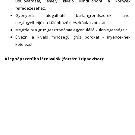
üdülővárosát, amely kiváló kiindulópont a környék
felfedezéséhez.
Gyönyörű, látogatható barlangrendszerek, ahol
megfigyelhetjük a különböző mészkőalakzatokat.
Megízlelni a grúz gasztronómia egyedülálló különlegességeit.
Élvezni a kiváló minőségű grúz borokat - ínyenceknek
kötelező!
A legnépszerűbb látnivalók (forrás: Tripadvisor):