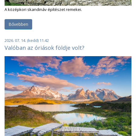
A középkori skandináv építészet remekei.
Bővebben
2026. 07. 14. (kedd) 11.42
Valóban az óriások földje volt?