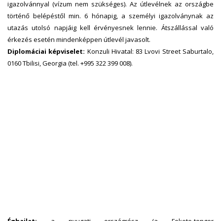
igazolvánnyal (vízum nem szükséges). Az útlevélnek az országbe
történő belépéstől min. 6 hónapig, a személyi igazolványnak az
utazás utolsó napjáig kell érvényesnek lennie. Átszállással való
érkezés esetén mindenképpen útlevél javasolt.
Diplomáciai képviselet:
Konzuli Hivatal: 83 Lvovi Street Saburtalo,
0160 Tbilisi, Georgia (tel. +995 322 399 008).