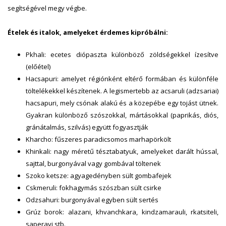
segítségével megy végbe.
Ételek és italok, amelyeket érdemes kipróbálni:
Pkhali: ecetes diópaszta különböző zöldségekkel ízesítve
(előétel)
Hacsapuri: amelyet régiónként eltérő formában és különféle
töltelékekkel készítenek. A legismertebb az acsaruli (adzsariai)
hacsapuri, mely csónak alakú és a közepébe egy tojást ütnek.
Gyakran különböző szószokkal, mártásokkal (paprikás, diós,
gránátalmás, szilvás) együtt fogyasztják
Kharcho: fűszeres paradicsomos marhapörkölt
Khinkali: nagy méretű tésztabatyuk, amelyeket darált hússal,
sajttal, burgonyával vagy gombával töltenek
Szoko ketsze: agyagedényben sült gombafejek
Cskmeruli: fokhagymás szószban sült csirke
Odzsahuri: burgonyával egyben sült sertés
Grúz borok: alazani, khvanchkara, kindzamarauli, rkatsiteli,
saperavi stb.