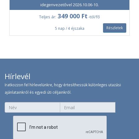
idegenvezetővel 2026.10.06-10.
349 000 Ft
Teljes ár:
-tól/fő
Részletek
5 nap / 4 éjszaka
Hírlevél
Iratkozzon fel hírlevelünkre, hogy értesíthessük különleges utazási
ajánlatainkról és egyedi úti céljainkról.