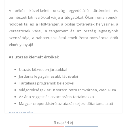
A békés közel-keleti ország egyedülálló történelmi és
természeti látnivalókkal várja a látogatókat. Ókori római romok,
holdbéli táj és a Holt-tenger, a bibliai történetek helyszínei, a
keresztesek várai, a tengerpart és az ország legnagyobb
szenzációja, a nabateusok által emelt Petra romvárosa örök
élményt nyújt!
Az utazás kiemelt értékei:
Utazás közvetlen járatokkal
Jordánia legizgalmasabb látnivalói
Tartalmas programok belépővel
Világörökségek az út során: Petra romvárosa, Wadi Rum
Az ár a reggelit és a vacsorát is tartalmazza
Magyar csoportkísérő az utazás teljes időtartama alatt
Programok:
5 nap / 4 éj
március 17. kedd