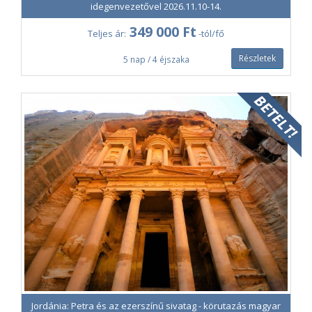
idegenvezetővel 2026.11.10-14.
1 200 Ft /fő/nap
349 000 Ft
Colonnade ATLASZ - ALAP
Teljes ár:
-tól/fő
kategória - Privileg csoportos biztosítás
Részletek
5 nap / 4 éjszaka
0-68 éves kor között választható.
950 Ft /fő/nap
Colonnade ATLASZ - ALAP
kategória - Prémium csoportos biztosítás
Életkortól függetlenül köthető.
Jordánia: Petra és az ezerszínű sivatag - körutazás magyar