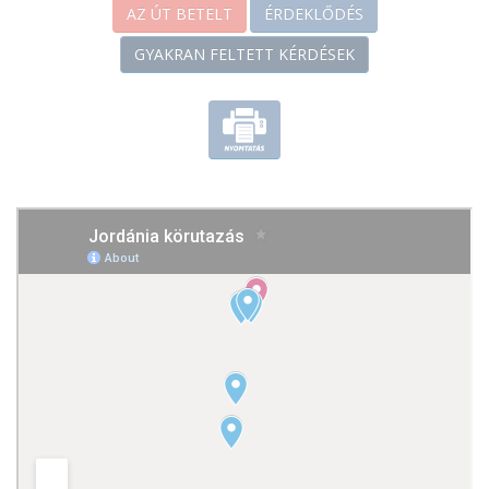
Elutazás Budapestről a Wizz Air közvetlen járatával Ammanba
AZ ÚT BETELT
ÉRDEKLŐDÉS
(Budapest-Amman 05:10-10:35). Transzfer Ammanba, Jordánia
GYAKRAN FELTETT KÉRDÉSEK
fővárosába és megtekintjük a legérdekesebb látnivalókat:
Citadella, amfiteátrum. Ezután elmerülünk a belváros ízeiben
és illataiban: falafelt, shawarmát és arab édességeket
kóstolunk a délutáni gyalogos street food túrán. Vacsora és
szállás Ammanban:
Mena Tyche Hotel 4*
.
március 18. szerda
Reggeli után dél felé indulunk. A délután Petrában, a
Rózsavörös városban, a világ 7 csodájának egyikében töltjük. A
szurdokban kb. másfél kilométer könnyű séta (szamáron és
lovon is megtehetjük az utat némi baksis leszurkolását
követően) után pillantjuk meg a csodálatos rózsaszínben és
vörösben játszó homokkőbe vájt épületeket, melyek az egykor
250 000 lakosú város központját alkották. A legismertebb épület
a Kincsesház, innen tovább haladva a Homlokzatok utcáján
elérjük az egykori színházat és a királysírokat, a
városközpontot, és a dombon épült Kolostort. Vacsora és