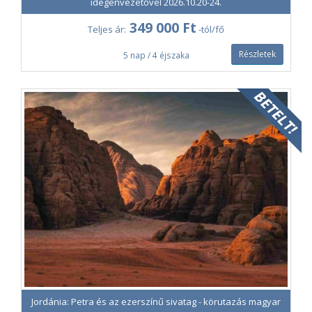
Buborék sátor felára Wadi Rumban
29 500 Ft /fő
idegenvezetővel 2026.10.20-24.
kétágyas sátorban
349 000 Ft
Teljes ár:
-tól/fő
Elsőbbségi beszállás
38 000 Ft /db
Részletek
5 nap / 4 éjszaka
Korlátozott számban elérhető (a
fedélzetre magával vihet egy kis méretű
kézipoggyász mellett egy nagyméretű
kézipoggyászt is - maximális méret:
55×40×23 cm).
Feladott poggyász felára (max. 10 kg)
40 000 Ft /db
Feladott poggyász felára (max. 20 kg)
65 000 Ft /db
Ülőhelyfoglalás oda-vissza útra
20 000 Ft /fő
Az ár normál (nem nagy lábterű)
ülőhelyekre vonatkozik - egyéb esetben
a légitársaság nem garantálja az
utastársak egymás mellé szóló
üléskiosztását.
Jordánia: Petra és az ezerszínű sivatag - körutazás magyar
Útlemondási biztosítás: 3,0%