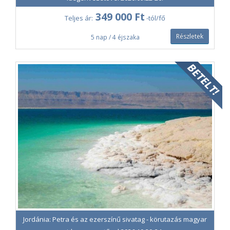
Jordán vízum
349 000 Ft
Teljes ár:
-tól/fő
Magyar idegenvezető az utazás teljes időtartama alatt
Részletek
5 nap / 4 éjszaka
Az ár nem tartalmazza:
Ajánlott szervizdíj (a helyszínen fizetendő): 60 USD/fő
Minimum létszám: 15 fő.
Egyágyas szoba foglalása esetén egyágyas felár
fizetendő.
Az útlevélnek a visszautazástól számított 6 hónapig
érvényesnek kell lennie.
Bizonyos látnivalók nagyobb gyaloglással érhetők el, így
átlagos vagy jó fizikai állapotú utazók részére ajánlottak.
Eltérően utazási feltételeinktől, indulástól számított 35
napon kívüli útlemondás esetén a
Wizz Air lemondási
szabályzata
szerinti 66 500 Ft/fő repülőjegy törlési díjat
számítunk fel.
Jordánia: Petra és az ezerszínű sivatag - körutazás magyar