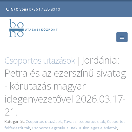
INFO vonal:
+36 1 / 235 80 10
Jordánia:
Csoportos utazások
|
Petra és az ezerszínű sivatag
- körutazás magyar
idegenvezetővel 2026.03.17-
21.
Kategóriák:
Csoportos utazások
,
Tavaszi csoportos utak
,
Csoportos
felfedezőutak
,
Csoportos egzotikus utak
,
Különleges ajánlatok
,