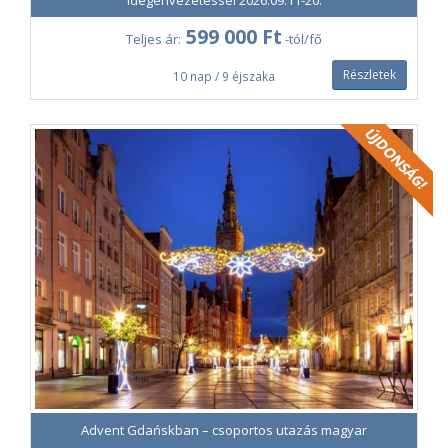
idegenvezetéssel 2026.09.11-20.
szülőházát, személyes tárgyait és az utazásaihoz használt
vasúti kocsiját is kiállították. Délután visszaérkezünk Tbiliszibe,
599 000 Ft
Teljes ár:
-tól/fő
ahol ellátogatunk az ország történelmét bemutató "Grúzia
krónikája" emlékműhöz. A monumentális épületegyüttest 1985-
Részletek
10 nap / 9 éjszaka
ben kezdték el építeni, de még mindig befejezetlen.
Szállás Tbilisziben két éjszakára:
Hotel 21
május 2. szombat
Utolsó napunkon megismerkedünk az izgalmas fővárossal,
Tbiliszivel, ahol többek közt sétálunk az óvárosban, kabinos
felvonóval felkapaszkodunk a Narikala erődhöz, a város
legszebb kilátópontjához is, de meglátogatjuk a 2010-ben épült
modern üveg-beton gyaloghidat (a "Béke Hídját") is.
Szállás Tbilisziben.
május 3. vasárnap
Reggeli után transzfer a repülőtérre, majd hazautazás a
Turkish Airlines járatain, isztambuli átszállással (11:05-12:45,
18:35-19:35) Budapestre.
Advent Gdańskban – csoportos utazás magyar