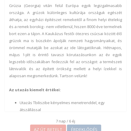
Grúzia (Georgia) vitán felül Európa egyik legizgalmasabb
országa. A grúzok különleges kultúrája országuk egészét
áthatja, az egyházi építészet remekeitől a finom helyi ételekig
és a remek borokig - nem véletlenül, hiszen 8000 éve termelnek
bort ezen a tájon. A Kaukázus festői ötezres csúcsai között élő
grúzok ma is büszkén ápolják nemzeti hagyományaikat, és
örömmel mutatják be azokat az ide látogatóknak. Hétnapos,
május 1-jét is érintő tavaszi körutazásunkon az év egyik
legszebb időszakában fedezzük fel az országot: a természeti
látnivalók és az épített örökség mellett a helyi ízekkel is
alaposan megismerkedünk. Tartson velünk!
Az utazás kiemelt értékei:
Utazás Tbiliszibe kényelmes menetrenddel, egy
átszállással
Utazás a május 1-jei hosszú hétvégét is érintve
7 nap / 6 éj
Európa egyik legkevésbé ismert, különleges kultúrájú
AZ ÚT BETELT
ÉRDEKLŐDÉS
országa