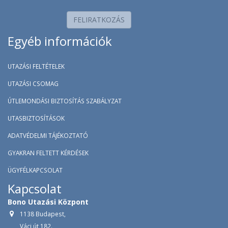
0-68 éves kor között választható.
FELIRATKOZÁS
950 Ft /fő/nap
Colonnade ATLASZ - ALAP
Egyéb információk
kategória - Prémium csoportos biztosítás
Életkortól függetlenül köthető.
UTAZÁSI FELTÉTELEK
UTAZÁSI CSOMAG
ÚTLEMONDÁSI BIZTOSÍTÁS SZABÁLYZAT
UTASBIZTOSÍTÁSOK
ADATVÉDELMI TÁJÉKOZTATÓ
GYAKRAN FELTETT KÉRDÉSEK
ÜGYFÉLKAPCSOLAT
Kapcsolat
Bono Utazási Központ
1138 Budapest,
Váci út 182.