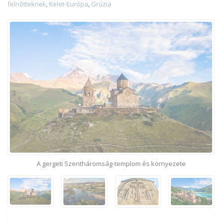
felnőtteknek
,
Kelet-Európa
,
Grúzia
A gergeti Szentháromság-templom és környezete