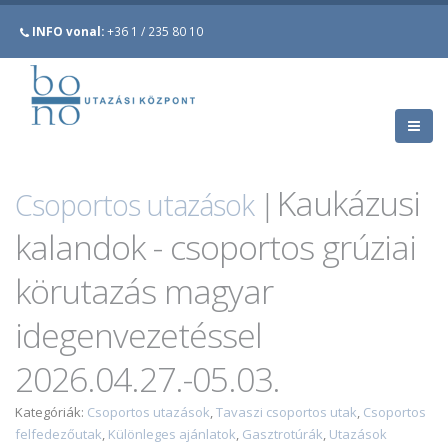
INFO vonal:
+36 1 / 235 80 10
Kaukázusi
Csoportos utazások
|
kalandok - csoportos grúziai
körutazás magyar
idegenvezetéssel
2026.04.27.-05.03.
Kategóriák:
Csoportos utazások
,
Tavaszi csoportos utak
,
Csoportos
felfedezőutak
,
Különleges ajánlatok
,
Gasztrotúrák
,
Utazások