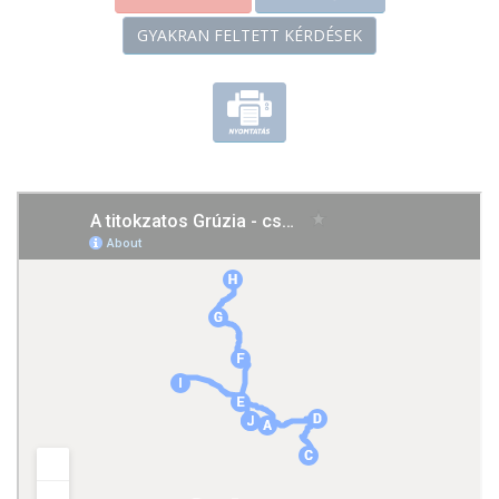
Az ország legszebb látnivalóit és kultúráját bemutató,
GYAKRAN FELTETT KÉRDÉSEK
mégis kényelmes tempójú program
Elhelyezés színvonalas szállodákban Tbilisziben és
Gudauriban
A részvételi díj kettő vacsorát, egy borkóstolót ebéddel
és minden érintett látnivaló költségét tartalmazza
Kiváló helyismeretű magyar idegenvezető a budapesti
indulástól a hazaérkezésig
Programok:
április 27. hétfő
Elutazás Budapestről a Turkish Airlines járatain, isztambuli
átszállással (09:00-12:15, 13:15-16:35) Tbiliszibe. Érkezés után
transzfer a szállodába, este szabadidő.
Szállás Tbilisziben két éjszakára:
Hotel 21
április 28. kedd
Első teljes napunkon a keleti Kaheti régióban kalandozunk.