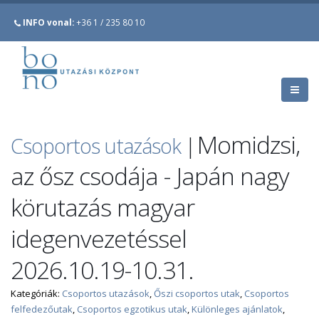
INFO vonal:
+36 1 / 235 80 10
Momidzsi,
Csoportos utazások
|
az ősz csodája - Japán nagy
körutazás magyar
idegenvezetéssel
2026.10.19-10.31.
Kategóriák:
Csoportos utazások
,
Őszi csoportos utak
,
Csoportos
felfedezőutak
,
Csoportos egzotikus utak
,
Különleges ajánlatok
,