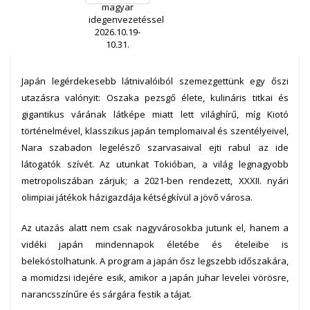
Japán legérdekesebb látnivalóiból szemezgettünk egy őszi
utazásra valónyit: Oszaka pezsgő élete, kulináris titkai és
gigantikus várának látképe miatt lett világhírű, míg Kiotó
történelmével, klasszikus japán templomaival és szentélyeivel,
Nara szabadon legelésző szarvasaival ejti rabul az ide
látogatók szívét. Az utunkat Tokióban, a világ legnagyobb
metropoliszában zárjuk; a 2021-ben rendezett, XXXII. nyári
olimpiai játékok házigazdája kétségkívül a jövő városa.
Az utazás alatt nem csak nagyvárosokba jutunk el, hanem a
vidéki japán mindennapok életébe és ételeibe is
belekóstolhatunk. A program a japán ősz legszebb időszakára,
a momidzsi idejére esik, amikor a japán juhar levelei vörösre,
narancsszínűre és sárgára festik a tájat.