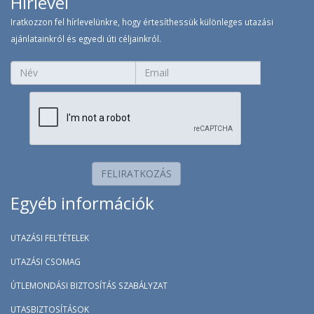
Hírlevél
nem szereplő étkezések
Iratkozzon fel hírlevelünkre, hogy értesíthessük különleges utazási
Ajánlott szervizdíj: 5000 jen/fő
ajánlatainkról és egyedi úti céljainkról.
Az utazáshoz érvényes útlevélre van szükség, vízum
nem kell.
Kinn fizetendő szervizdíj: 5000 jen/fő a teljes utazás
időtartamára.
Minimum létszám: 16 fő.
Egy fő foglalása esetén egyágyas felár fizetendő.
FELIRATKOZÁS
Háromágyas szoba nincsen, igény esetén pótágyat
Egyéb információk
tudnak elhelyezni a kétágyas szobába, de teljes árú
részvételi díjat számolnak fel.
Ebéd és vacsora egyénileg, az idegenvezetőnk a
UTAZÁSI FELTÉTELEK
lehetőségeket ismertetni fogja.
UTAZÁSI CSOMAG
ÚTLEMONDÁSI BIZTOSÍTÁS SZABÁLYZAT
Félnapos kiotói kirándulás Arashijamába
5 000 jen /fő
min. 15 fő
UTASBIZTOSÍTÁSOK