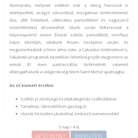
Normandia, melynek vidékén már a viking harcosok is
letelepedtek, virágzó városokkal, mozgalmas történelemmel,
dús, idilli földekkel, változatos partvidékkel és nagyszerű
műemlékekkel dicsekedhet. Utunk során felkeressük a
képeslapokról ismert Étretat sziklás partvidékét, Honfleur
bájos kikötőjét, sétálunk Rouen középkori utcáin, és
megismerkedünk a híres alma cider, a Calvados történetével is.
Fakultatív programok keretében lehetőség nyílik megismerni az
immár 81 éves partraszállás történelmét, valamint
ellátogathatunk a világörökségi Mont-Saint-Michel apátságba.
Az út kiemelt értékei:
Szállás jó minőségű középkategóriás szállodákban
Tartalmas, látnivalókban gazdag út
Utazás közvetlen járatokkal, kedvező menetrenddel
Fakultatív kirándulás Mont-Saint-Michelbe és a
5 nap / 4 éj
partraszállás helyszíneire
AZ ÚT BETELT
ÉRDEKLŐDÉS
Magyar idegenvezető az út teljes időtartama alatt