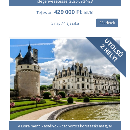
idegenvezetéssel 2026.09.24-28.
Az ár tartalmazza:
429 000 Ft
Teljes ár:
-tól/fő
Oda-vissza repülőjegy a Budapest-Párizs Beauvais
útvonalon, közvetlen repülőjárattal
Részletek
5 nap / 4 éjszaka
Repülőtéri illeték
Személyenként egy db kis kézipoggyász (max. 40x30x20
cm)
Különbusz a teljes kinttartózkodás során
Szállás Rouen-ban egy éjszakára, 3*-os szállodában,
kétágyas szobában
Szállás Caenban három éjszakára, központi fekvésű, 3*-
os szállodában, kétágyas szobában
Reggeli
Magyar idegenvezető az út teljes időtartama alatt
Városnézés Étretat-ben, Honfleurben, Caenban és
Rouenban
Az ár nem tartalmazza:
A Loire menti kastélyok - csoportos körutazás magyar