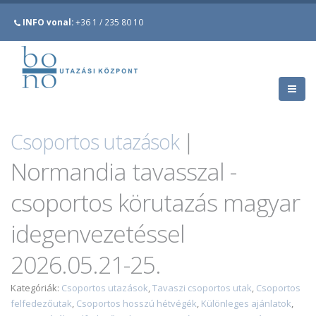
INFO vonal:
+36 1 / 235 80 10
Csoportos utazások
|
Normandia tavasszal -
csoportos körutazás magyar
idegenvezetéssel
2026.05.21-25.
Kategóriák:
Csoportos utazások
,
Tavaszi csoportos utak
,
Csoportos
felfedezőutak
,
Csoportos hosszú hétvégék
,
Különleges ajánlatok
,