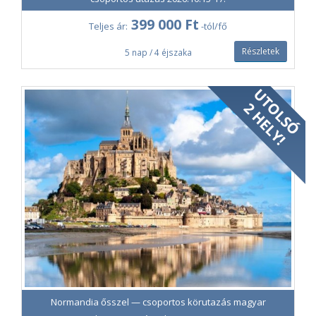
műemlékké.
399 000 Ft
Teljes ár:
-tól/fő
május 25. hétfő
Részletek
5 nap / 4 éjszaka
Reggelit követően visszaindulunk északra, Normandia
jellegzetes, vad tengerpartja felé, ahol Étretat-ban lenyűgöző
sziklaképződményekben gyönyörködhetünk, a középkori
városközpontban pedig többszáz éves épületekre is
bukkanhatunk. Délután Rouen nevezetességeivel
ismerkedünk. A Szajna-parti városban börtönözték be Szent
Johannát, azaz Jeanne d'Arc-ot a XV. században. A Régi Piactér
(Place du Vieux Marché) kövezetén még azt a helyet is
megjelölték, ahol őt máglyára vetették. Az ódon házak között
elsétálunk a Notre Dame székesegyházhoz és az arany
számlapos Nagy Órához (Gros Horloge). Este transzfer a
repülőtérre, hazautazás a Ryanair közvetlen járatával (21:40-
23:50).
Normandia ősszel — csoportos körutazás magyar