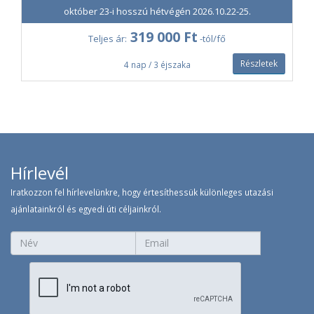
éttermekben)
október 23-i hosszú hétvégén 2026.10.22-25.
Fakultatív kirándulás a Normandiai-
100 EUR /fő
319 000 Ft
Teljes ár:
-tól/fő
félszigeten
Helyszínen fizetendő
Részletek
4 nap / 3 éjszaka
Fakultatív kirándulás - Mont Saint Michel
100 EUR /fő
apátság
Helyszínen fizetendő
Elsőbbségi beszállás
25 000 Ft /fő
Az elsőbbségi beszállás korlátozott
számban érhető el (a fedélzetre
Hírlevél
magával vihet egy kis méretű
kézipoggyász mellett egy nagyméretű
Iratkozzon fel hírlevelünkre, hogy értesíthessük különleges utazási
kézipoggyászt is - maximális méret:
ajánlatainkról és egyedi úti céljainkról.
55×40×20 cm)
Feladott poggyász, max. 10 kg
29 000 Ft /db
Feladott poggyász, max. 20 kg
35 000 Ft /db
Ülőhelyfoglalás
15 000 Ft /fő