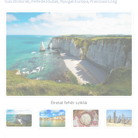
Gasztrotúrák
,
Felfedezőutak
,
Nyugat-Európa
,
Franciaország
Étretat fehér sziklái