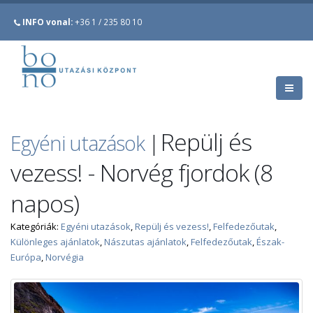
INFO vonal:
+36 1 / 235 80 10
Repülj és
Egyéni utazások
|
vezess! - Norvég fjordok (8
napos)
Kategóriák:
Egyéni utazások
,
Repülj és vezess!
,
Felfedezőutak
,
Különleges ajánlatok
,
Nászutas ajánlatok
,
Felfedezőutak
,
Észak-
Európa
,
Norvégia