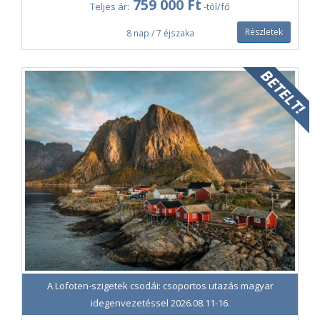
759 000 Ft
Teljes ár:
-tól/fő
kategória - Privileg egyéni biztosítás
0-68 éves kor között választható.
Részletek
8 nap / 7 éjszaka
A Lofoten-szigetek csodái: csoportos utazás magyar
idegenvezetéssel 2026.08.11-16.