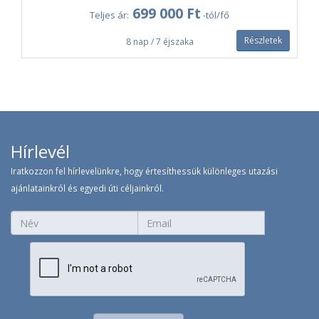
699 000 Ft
Teljes ár:
-tól/fő
Részletek
8 nap / 7 éjszaka
Hírlevél
Iratkozzon fel hírlevelünkre, hogy értesíthessük különleges utazási
ajánlatainkról és egyedi úti céljainkról.