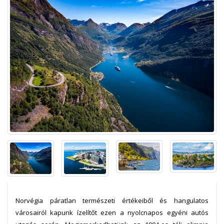
Norvégia páratlan természeti értékeiből és hangulatos
városairól kapunk ízelítőt ezen a nyolcnapos egyéni autós