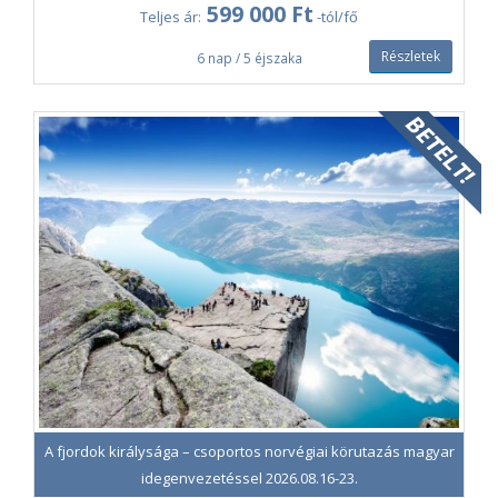
599 000 Ft
Teljes ár:
-tól/fő
Részletek
6 nap / 5 éjszaka
A fjordok királysága – csoportos norvégiai körutazás magyar
idegenvezetéssel 2026.08.16-23.