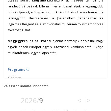
utazás során. Megismerkedhetünk az 1994-es téli olimpia
rendező városával, Lillehammerrel, bejárhatjuk a legnagyobb
norvég fjordot, a Sogne-fjordot, kirándulhatunk a kontinensünk
legnagyobb gleccseréhez, a Jostedalhoz, felfedezzük az
izgalmas Bergent és a színvonalas múzeumairól ismert norvég
fővárost, Oslót.
Megjegyzés
: ez az utazási ajánlat bármelyik norvégiai vagy
egyéb észak-európai egyéni utazással kombinálható - kérje
munkatársaink egyedi ajánlatát!
Programok:
Első nap
Elutazás Budapestről közvetlen repülőjárattal Oslo
Válasszon indulási időpontot:
Gardermoen repülőterére. A bérautó átvétele a repülőtéren,
majd elutazás az 1994-es téli olimpiának otthont adó
2026/
9
<
>
Lillehammerbe (kb. 140 km).
Szállás Lillehammerben.