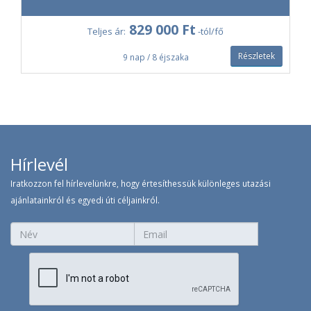
2 850 Ft /fő/nap
Colonnade ATLASZ - VILÁG2
kategória - Prémium egyéni biztosítás
829 000 Ft
Teljes ár:
-tól/fő
Életkortól függetlenül köthető.
Részletek
9 nap / 8 éjszaka
3 900 Ft /fő/nap
Colonnade ATLASZ - VILÁG2
kategória - Privileg egyéni biztosítás
0-68 éves kor között választható.
Hírlevél
Iratkozzon fel hírlevelünkre, hogy értesíthessük különleges utazási
ajánlatainkról és egyedi úti céljainkról.