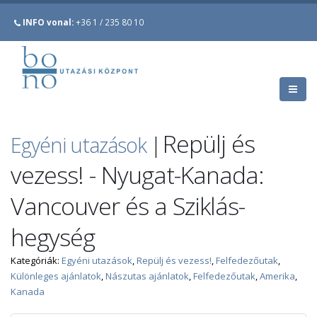
INFO vonal:
+36 1 / 235 80 10
Repülj és
Egyéni utazások
|
vezess! - Nyugat-Kanada:
Vancouver és a Sziklás-
hegység
Kategóriák:
Egyéni utazások
,
Repülj és vezess!
,
Felfedezőutak
,
Különleges ajánlatok
,
Nászutas ajánlatok
,
Felfedezőutak
,
Amerika
,
Kanada