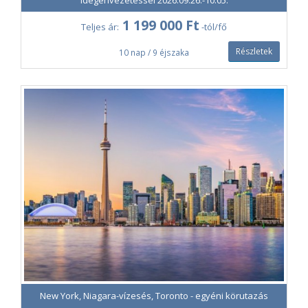
idegenvezetéssel 2026.09.26.-10.05.
Nem érvényes a kiemelt időszakokra (pl. ünnepek,
1 199 000 Ft
kiemelt rendezvények).
Teljes ár:
-tól/fő
Az utazás megkezdése előtt kérjük feltétlenül olvassa el
Részletek
10 nap / 9 éjszaka
az autóbérlésről szóló
gyakorlati útmutatónkat
.
Egy fő utazása esetén, illetve hosszabbítás, módosított
útvonal, kombinált utazás, magasabb autó- és/vagy
szálláskategória, három- vagy négyágyas elhelyezés, 6
vagy több fő együttes utazása esetén kérje
munkatársaink egyedi ajánlatát!
A Kanadába történő belépéshez érvényes útlevél és az
interneten előzetesen kitöltött eTA regisztráció
szükséges. A regisztráció díja egyénileg 7 CAD/fő vagy
irodánkban ügyintézéssel 7 000 Ft/fő.
eTA (elektronikus belépési engedély)
7 000 Ft /fő
ügyintézése
Útlemondási biztosítás: 3,0%
New York, Niagara-vízesés, Toronto - egyéni körutazás