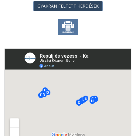
Szállás Vancouverben.
GYAKRAN FELTETT KÉRDÉSEK
Negyedik nap
Elindulás autóval a transzkanadai autópályán (Trans-Canada
Highway) a Sziklás-hegység felé (kb. 355 km). Látnivalók
útközben: Bridal Veil Falls, Coquihalla Canyon, Walloper Lake.
Szállás Kamloopsban:
Riverland Inn and Suites
vagy
hasonló.
Ötödik nap
Egyre magasabbra érünk. A Wells Grey Provincial Park, a Blue
River Pine Provincial Park, a Canoe River, majd a 3954 méter
magas Mount Robson mellett elhaladva átérünk a Sziklás-
hegység gerincén.
Szállás Jasper környékén:
Marmot Lodge
vagy hasonló.
Hatodik nap
A Jasper Nemzeti Park csodáit fedezhetjük ma fel. A parkban
rengeteg jávorszarvas, rénszarvas, grizzlymedve, barna