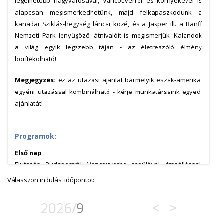
legélhetőbb nagyvárosával, Vancouverrel és környékével is
alaposan megismerkedhetünk, majd felkapaszkodunk a
kanadai Sziklás-hegység láncai közé, és a Jasper ill. a Banff
Nemzeti Park lenyűgöző látnivalóit is megismerjük. Kalandok
a világ egyik legszebb táján - az életreszóló élmény
borítékolható!
Megjegyzés:
ez az utazási ajánlat bármelyik észak-amerikai
egyéni utazással kombinálható - kérje munkatársaink egyedi
ajánlatát!
Programok:
Első nap
Elutazás Budapestről Vancouverbe repülővel átszállással,
érkezés a délutáni/esti órákban. Az autó felvétele a
Válasszon indulási időpontot:
repülőtéren.
Szállás Vancouver központjában:
Holiday Inn Hotel & Suites
2026/
9
<
>
Vancouver Downtown
vagy hasonló.