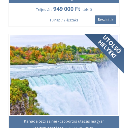
használattal, repülőtéri felvétellel és leadással
949 000 Ft
Teljes ár:
-tól/fő
Szállás Vancouverben összesen négy éjszakára,
középkategóriás szállodában, kétágyas szobában
Részletek
10 nap / 9 éjszaka
Szállás Kamloopsban egy éjszakára, középkategóriás
szállodában, kétágyas szobában
Szállás Jasperben vagy környékén kettő éjszakára,
középkategóriás szállodában, kétágyas szobában
Szállás Banffben kettő éjszakára, középkategóriás
szállodában, kétágyas szobában
Szállás Kelownában vagy környékén egy éjszakára,
középkategóriás szállodában, kétágyas szobában
Az ár nem tartalmazza:
Elektronikus beutazási engedély (eTA) díja (7 CAD/fő)
Üzemanyagköltség, út- és kompdíjak, parkolási díjak
Ellátás a szállodákban
Kanada őszi színei - csoportos utazás magyar
Az ajánlat a szabad helyek függvényében érvényes.