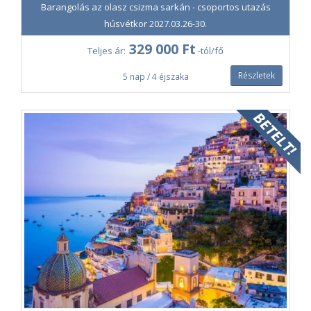
Barangolás az olasz csizma sarkán - csoportos utazás
Végállomásunk Lecce, Puglia tartomány ékköve. "Rózsaszín
húsvétkor 2027.03.26-30.
városként" vagy "Dél Firenzéjeként" is emlegetik. Bár ókori
emlékekkel is büszkélkedhet, mégis a barokk építészet
329 000 Ft
Teljes ár:
-tól/fő
kiemelkedő példájaként tartják számon: a környéken fellelhető
puha és formázható mészkőnek köszönhetően, a
Részletek
5 nap / 4 éjszaka
templomokon minden képzeletet felülmúló, részletgazdag
díszítések láthatók. Legszebb példája a Santa Croce bazilika.
Délután bejelentkezés a szállodába, a
8piuhotel 4*
-be. A
Lecce belvárosától nem messze található szálloda modern
dizájnnal várja a látogatókat. A szobák felszereltségéhez
tartozik az ingyenes wifihozzáférés, légkondicionáló,
síkképernyős tv, széf.
Este táncos-zenés est vacsorával, amely során egy több száz
éves tradicionális farmházban fogyasztjuk el bőséges
vacsoránkat, amelyet helyi dallamok és táncok kísérnek.
október 24. szombat
Reggeli, majd szabad program vagy
egész napos fakultatív
kirándulás dél-olasz tengerparti városkákba: Otranto,