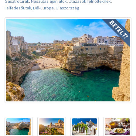
Gasztrotúrák
,
Nászutas ajánlatok
,
Utazások felnőtteknek
,
Felfedezőutak
,
Dél-Európa
,
Olaszország