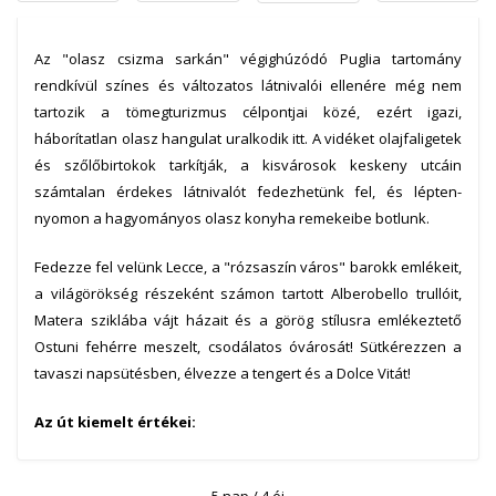
Az "olasz csizma sarkán" végighúzódó Puglia tartomány
rendkívül színes és változatos látnivalói ellenére még nem
tartozik a tömegturizmus célpontjai közé, ezért igazi,
háborítatlan olasz hangulat uralkodik itt. A vidéket olajfaligetek
és szőlőbirtokok tarkítják, a kisvárosok keskeny utcáin
számtalan érdekes látnivalót fedezhetünk fel, és lépten-
nyomon a hagyományos olasz konyha remekeibe botlunk.
Fedezze fel velünk Lecce, a "rózsaszín város" barokk emlékeit,
a világörökség részeként számon tartott Alberobello trullóit,
Matera sziklába vájt házait és a görög stílusra emlékeztető
Ostuni fehérre meszelt, csodálatos óvárosát! Sütkérezzen a
tavaszi napsütésben, élvezze a tengert és a Dolce Vitát!
Az út kiemelt értékei:
Dél-Olaszország rejtett kincseinek felfedezése