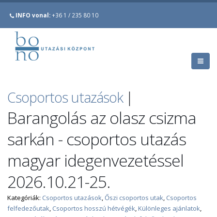
INFO vonal:
+36 1 / 235 80 10
Csoportos utazások
|
Barangolás az olasz csizma
sarkán - csoportos utazás
magyar idegenvezetéssel
2026.10.21-25.
Kategóriák:
Csoportos utazások
,
Őszi csoportos utak
,
Csoportos
felfedezőutak
,
Csoportos hosszú hétvégék
,
Különleges ajánlatok
,