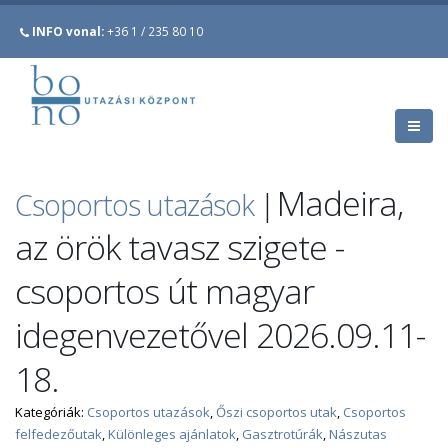
INFO vonal:
+36 1 / 235 80 10
Madeira,
Csoportos utazások
|
az örök tavasz szigete -
csoportos út magyar
idegenvezetővel 2026.09.11-
18.
Kategóriák:
Csoportos utazások
,
Őszi csoportos utak
,
Csoportos
felfedezőutak
,
Különleges ajánlatok
,
Gasztrotúrák
,
Nászutas