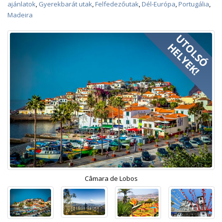
ajánlatok
,
Gyerekbarát utak
,
Felfedezőutak
,
Dél-Európa
,
Portugália
,
Madeira
Câmara de Lobos