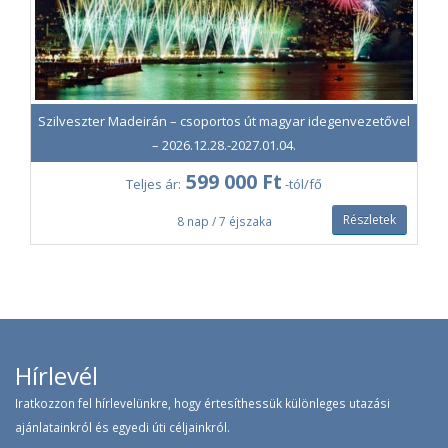
amennyiben az idő engedi, így Madeira olyan további rejtett
kincseit fedezhetjük fel, amelyeket a hét többi programja nem
érint. A levada túrához túracipőre, túrabakancsra vagy
terepfutó cipőre van szükség, sima városi sportcipő nem
megfelelő. Szükséges továbbá eső elleni felszerelés
(esődzseki, esővédő nadrág) bekészítése is.
Szilveszter Madeirán – csoportos út magyar idegenvezetővel
– 2026.12.28.-2027.01.04.
szeptember 17. csütörtök
599 000 Ft
Teljes ár:
-tól/fő
Pihenés és szabadprogram, vagy:
Részletek
8 nap / 7 éjszaka
Félnapos délelőtti fakultatív kirándulás: A déli part
csodálatos kisvárosai - Camara de Lobos, Ponta do Sol és
Ribeira Brava, belépőkkel és transzferekkel: 65 EUR/fő
(helyben fizetendő).
Camara de Lobos nemcsak a fókákról híres, de Churchill is itt
festegette akvarelljeit az öbölben ringatózó
Hírlevél
halászcsónakokról. A település különböző műalkotásokat is
Iratkozzon fel hírlevelünkre, hogy értesíthessük különleges utazási
rejt, amiket útba ejtünk sétánk során. Ponta do Sol nem
ajánlatainkról és egyedi úti céljainkról.
véletlenül kapta a nevét, az egyik legnaposabb ékszerdoboz a