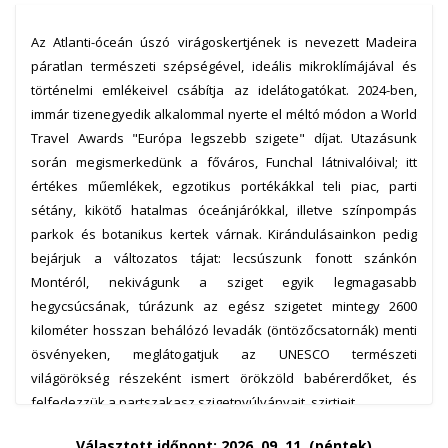
Az Atlanti-óceán úszó virágoskertjének is nevezett Madeira
páratlan természeti szépségével, ideális mikroklímájával és
történelmi emlékeivel csábítja az idelátogatókat. 2024-ben,
immár tizenegyedik alkalommal nyerte el méltó módon a World
Travel Awards "Európa legszebb szigete" díjat. Utazásunk
során megismerkedünk a főváros, Funchal látnivalóival; itt
értékes műemlékek, egzotikus portékákkal teli piac, parti
sétány, kikötő hatalmas óceánjárókkal, illetve színpompás
parkok és botanikus kertek várnak. Kirándulásainkon pedig
bejárjuk a változatos tájat: lecsúszunk fonott szánkón
Montéról, nekivágunk a sziget egyik legmagasabb
hegycsúcsának, túrázunk az egész szigetet mintegy 2600
kilométer hosszan behálózó levadák (öntözőcsatornák) menti
ösvényeken, meglátogatjuk az UNESCO természeti
világörökség részeként ismert örökzöld babérerdőket, és
felfedezzük a partszakasz szigetnyúlványait, szirtjeit.
Választott időpont: 2026. 09. 11. (péntek)
Töltsön egy csodálatos hetet Madeirán szeptemberben: